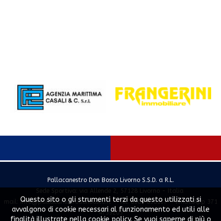
Pallacanestro Don Bosco Livorno S.S.D. a R.L.
Sede Sportiva: via Allende 2, 57128 Livorno - Italia
Questo sito o gli strumenti terzi da questo utilizzati si
mail:
info@pallacanestrodonbosco.it
- Tel. 0586 858167 - WhatsApp 371
avvalgono di cookie necessari al funzionamento ed utili alle
4739203
finalità illustrate nella cookie policy. Se vuoi saperne di più o