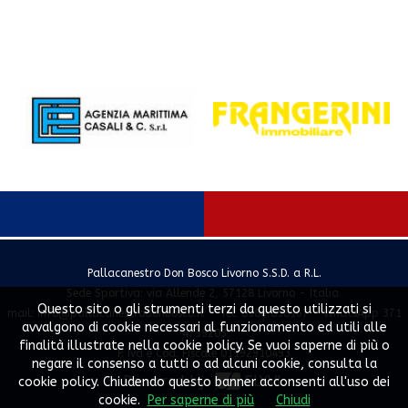
Pallacanestro Don Bosco Livorno S.S.D. a R.L.
Sede Sportiva: via Allende 2, 57128 Livorno - Italia
Questo sito o gli strumenti terzi da questo utilizzati si
mail:
info@pallacanestrodonbosco.it
- Tel. 0586 858167 - WhatsApp 371
avvalgono di cookie necessari al funzionamento ed utili alle
4739203
finalità illustrate nella cookie policy. Se vuoi saperne di più o
P. Iva e Cod. Fiscale 01192910493
negare il consenso a tutti o ad alcuni cookie, consulta la
Powered by
SLYVI.
cookie policy. Chiudendo questo banner acconsenti all'uso dei
cookie.
Per saperne di più
Chiudi