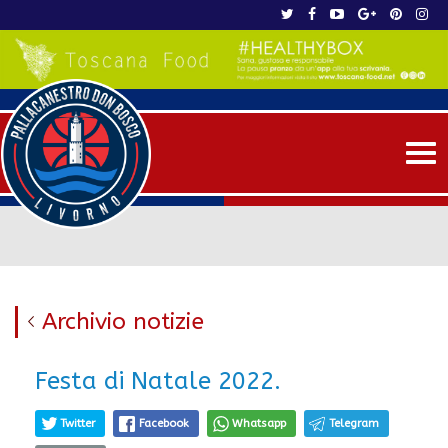
Me
Archivio notizie
Festa di Natale 2022.
Twitter
Facebook
Whatsapp
Telegram