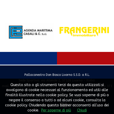
Pallacanestro Don Bosco Livorno S.S.D. a R.L.
Sede Sportiva: via Allende 2, 57128 Livorno - Italia
Questo sito o gli strumenti terzi da questo utilizzati si
mail:
info@pallacanestrodonbosco.it
- Tel. 0586 858167 - WhatsApp 371
avvalgono di cookie necessari al funzionamento ed utili alle
4739203
finalità illustrate nella cookie policy. Se vuoi saperne di più o
P. Iva e Cod. Fiscale 01192910493
negare il consenso a tutti o ad alcuni cookie, consulta la
Powered by
SLYVI.
cookie policy. Chiudendo questo banner acconsenti all'uso dei
cookie.
Per saperne di più
Chiudi