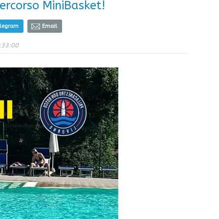
percorso MiniBasket!
elegram
Email
:33:00