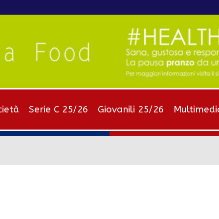
cietà
Serie C 25/26
Giovanili 25/26
Multimedi