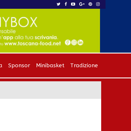
a
Sponsor
Minibasket
Tradizione