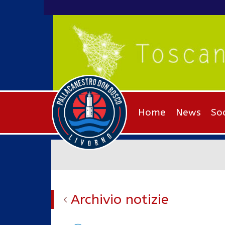
Home
News
So
Archivio notizie