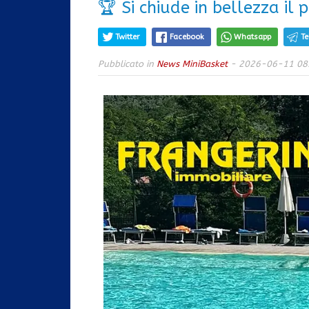
🏆 Si chiude in bellezza il 
Twitter
Facebook
Whatsapp
T
Pubblicato in
News MiniBasket
- 2026-06-11 08