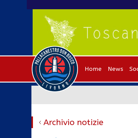
Home
News
So
Archivio notizie