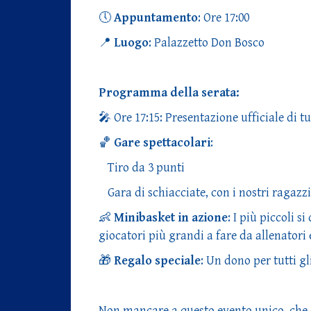
🕔
Appuntamento
: Ore 17:00
📍
Luogo
: Palazzetto Don Bosco
Programma della serata:
🎤 Ore 17:15: Presentazione ufficiale di tu
🏀
Gare spettacolari
:
Tiro da 3 punti
Gara di schiacciate, con i nostri ragazzi
👶
Minibasket in azione
: I più piccoli s
giocatori più grandi a fare da allenatori e
🎁
Regalo speciale
: Un dono per tutti gli
Non mancare a questo evento unico, che ce