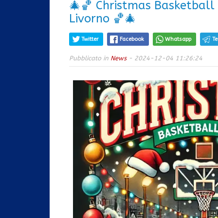
🎄🏀 Christmas Basketball
Livorno 🏀🎄
Twitter
Facebook
Whatsapp
T
Pubblicato in
News
- 2024-12-04 11:26:24