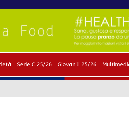
cietà
Serie C 25/26
Giovanili 25/26
Multimedi