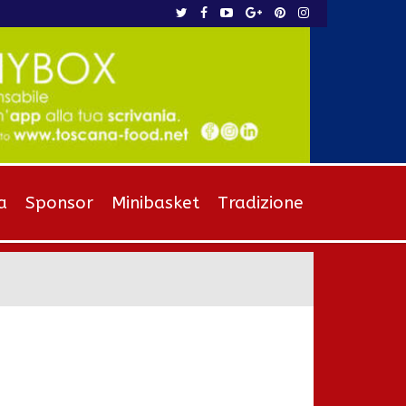
a
Sponsor
Minibasket
Tradizione