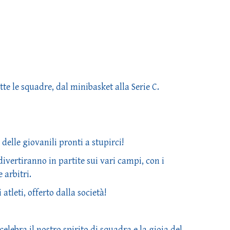
tte le squadre, dal minibasket alla Serie C.
 delle giovanili pronti a stupirci!
i divertiranno in partite sui vari campi, con i
 arbitri.
 atleti, offerto dalla società!
lebra il nostro spirito di squadra e la gioia del