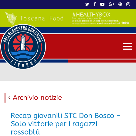
Me
Archivio notizie
Recap giovanili STC Don Bosco –
Solo vittorie per i ragazzi
rossoblù