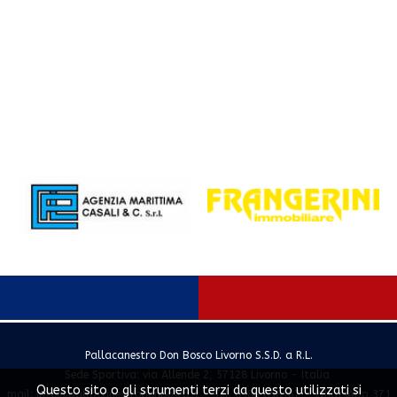
Pallacanestro Don Bosco Livorno S.S.D. a R.L.
Sede Sportiva: via Allende 2, 57128 Livorno - Italia
Questo sito o gli strumenti terzi da questo utilizzati si
mail:
info@pallacanestrodonbosco.it
- Tel. 0586 858167 - WhatsApp 371