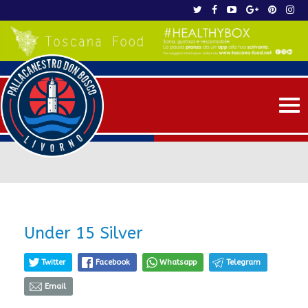
Me
Under 15 Silver
Twitter
Facebook
Whatsapp
Telegram
Email