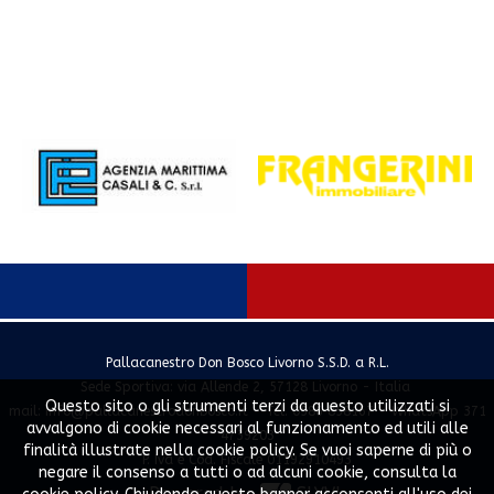
Pallacanestro Don Bosco Livorno S.S.D. a R.L.
Sede Sportiva: via Allende 2, 57128 Livorno - Italia
Questo sito o gli strumenti terzi da questo utilizzati si
mail:
info@pallacanestrodonbosco.it
- Tel. 0586 858167 - WhatsApp 371
avvalgono di cookie necessari al funzionamento ed utili alle
4739203
finalità illustrate nella cookie policy. Se vuoi saperne di più o
P. Iva e Cod. Fiscale 01192910493
negare il consenso a tutti o ad alcuni cookie, consulta la
Powered by
SLYVI.