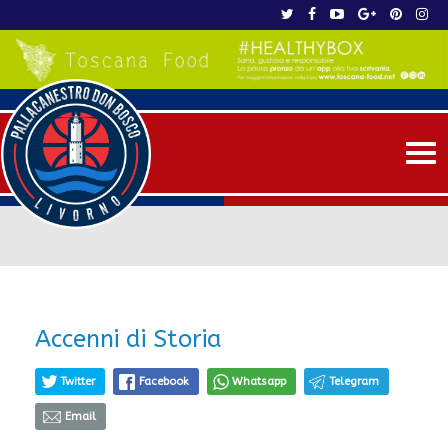
Me
Accenni di Storia
Twitter
Facebook
Whatsapp
Telegram
Email