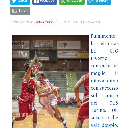
Twitter
Facebook
Whatsapp
Telegram
Email
Pubblicato in
News Serie C
- 2016-01-03 16:46:00
Finalmente
la vittoria!
La CFG
Livorno
comincia al
meglio il
nuovo anno
con successo
sul campo
del CUS
Torino. Un
successo che
vale doppio,