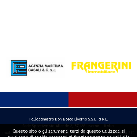
Pallacanestro Don Bosco Livorno S.S.D. a R.L.
Sede Sportiva: via Allende 2, 57128 Livorno - Italia
Questo sito o gli strumenti terzi da questo utilizzati si
mail:
info@pallacanestrodonbosco.it
- Tel. 0586 858167 - WhatsApp 371