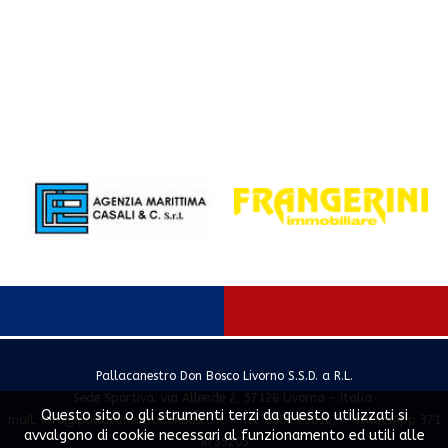
Pallacanestro Don Bosco Livorno S.S.D. a R.L.
Sede Sportiva: via Allende 2, 57128 Livorno - Italia
Questo sito o gli strumenti terzi da questo utilizzati si
mail:
info@pallacanestrodonbosco.it
- Tel. 0586 858167 - WhatsApp 371
avvalgono di cookie necessari al funzionamento ed utili alle
4739203