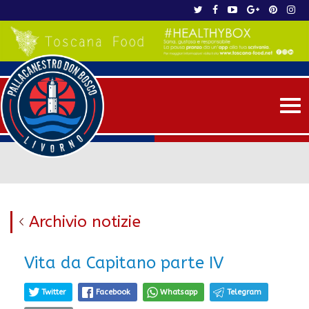
Me
Archivio notizie
Vita da Capitano parte IV
Twitter
Facebook
Whatsapp
Telegram