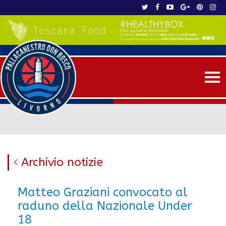
Me
Archivio notizie
Matteo Graziani convocato al
raduno della Nazionale Under
18