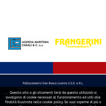
Pallacanestro Don Bosco Livorno S.S.D. a R.L.
Sede Sportiva: via Allende 2, 57128 Livorno - Italia
Questo sito o gli strumenti terzi da questo utilizzati si
mail:
info@pallacanestrodonbosco.it
- Tel. 0586 858167 - WhatsApp 371
avvalgono di cookie necessari al funzionamento ed utili alle
4739203
finalità illustrate nella cookie policy. Se vuoi saperne di più o
P. Iva e Cod. Fiscale 01192910493