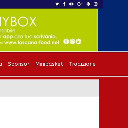
a
Sponsor
Minibasket
Tradizione