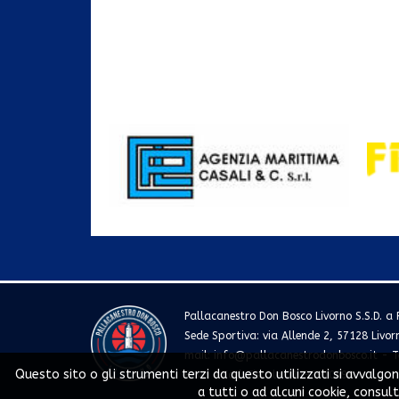
Pallacanestro Don Bosco Livorno S.S.D. a R
Sede Sportiva: via Allende 2, 57128 Livor
mail:
info@pallacanestrodonbosco.it
- T
Questo sito o gli strumenti terzi da questo utilizzati si avvalgon
P. Iva e Cod. Fiscale 01192910493
a tutti o ad alcuni cookie, consul