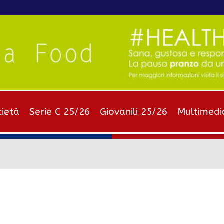
cietà
Serie C 25/26
Giovanili 25/26
Multimedi