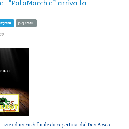
 al “PalaMacchia” arriva la
elegram
Email
00
grazie ad un rush finale da copertina, dal Don Bosco