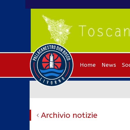
Home
News
So
Archivio notizie