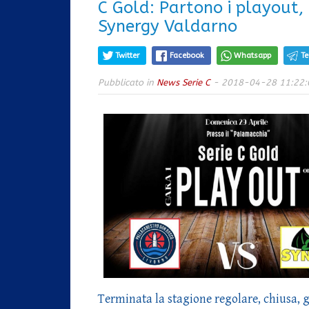
C Gold: Partono i playout,
Synergy Valdarno
Twitter
Facebook
Whatsapp
T
Pubblicato in
News Serie C
- 2018-04-28 11:22:
Terminata la stagione regolare, chiusa, 