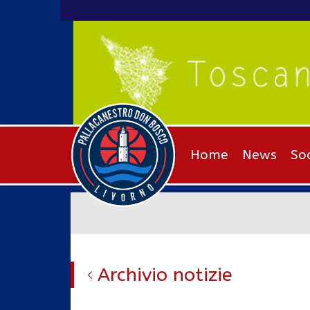
Home
News
So
Archivio notizie