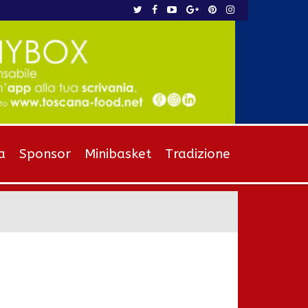
a
Sponsor
Minibasket
Tradizione