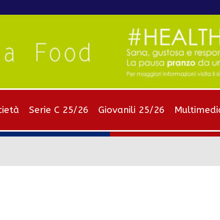
cietà
Serie C 25/26
Giovanili 25/26
Multimedi