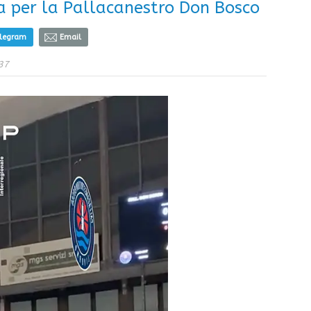
a per la Pallacanestro Don Bosco
elegram
Email
37