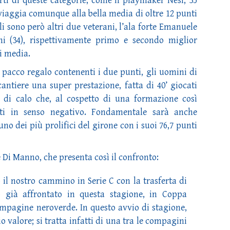
rti di queste categorie, come il playmaker Nesi, 35
 viaggia comunque alla bella media di oltre 12 punti
ali sono però altri due veterani, l’ala forte Emanuele
ni (34), rispettivamente primo e secondo miglior
di media.
 pacco regalo contenenti i due punti, gli uomini di
tiere una super prestazione, fatta di 40’ giocati
di calo che, al cospetto di una formazione così
nti in senso negativo. Fondamentale sarà anche
no dei più prolifici del girone con i suoi 76,7 punti
 Di Manno, che presenta così il confronto:
il nostro cammino in Serie C con la trasferta di
già affrontato in questa stagione, in Coppa
ompagine neroverde. In questo avvio di stagione,
 valore; si tratta infatti di una tra le compagini