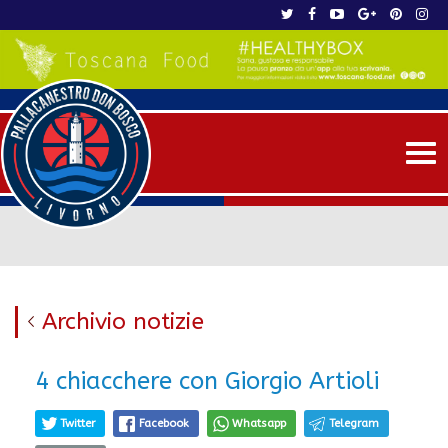
Me
Archivio notizie
4 chiacchere con Giorgio Artioli
Twitter
Facebook
Whatsapp
Telegram