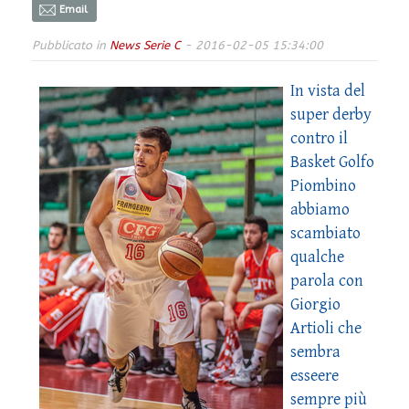
Email
Pubblicato in
News Serie C
- 2016-02-05 15:34:00
In vista del
super derby
contro il
Basket Golfo
Piombino
abbiamo
scambiato
qualche
parola con
Giorgio
Artioli che
sembra
esseere
sempre più