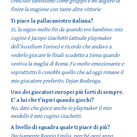
cresciuti tantissimo come gruppo e mi auguro di
finire la stagione con tante altre vittorie
Ti piace la pallacanestro italiana?
Si, la seguo molto fin da quando ero bambino: mio
cugino è Jacopo Giachetti (attuale playmaker
dell’Auxilium Torino) e ricordo che andavo a
vederlo giocare le finali scudetto a Siena quando
vestiva la maglia di Roma. Fu molto emozionante e
soprattutto li conobbi quello che ad oggi rimane il
mio giocatore preferito, Dejan Bodiroga
.
Uno dei giocatori europei più forti di sempre.
E’ a lui che t’ispiri quando giochi?
No, dato che gioco anche io playmaker il mio
modello è mio cugino Giachetti.
A livello di squadra quale ti piace di più?
Decisamente Reggio Emilia, perché ogni anno