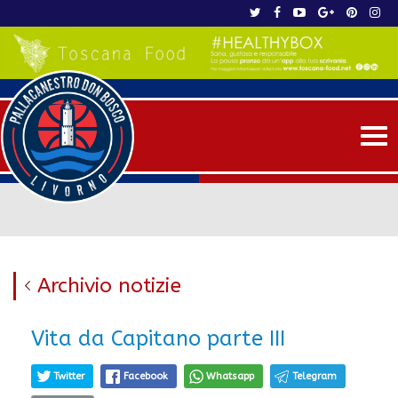
Me
Archivio notizie
Vita da Capitano parte III
Twitter
Facebook
Whatsapp
Telegram