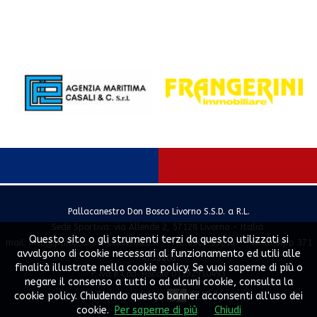
Pallacanestro Don Bosco Livorno S.S.D. a R.L.
Sede Sportiva: via Allende 2, 57128 Livorno - Italia
Questo sito o gli strumenti terzi da questo utilizzati si
mail:
info@pallacanestrodonbosco.it
- Tel. 0586 858167 - WhatsApp 371
avvalgono di cookie necessari al funzionamento ed utili alle
4739203
finalità illustrate nella cookie policy. Se vuoi saperne di più o
P. Iva e Cod. Fiscale 01192910493
negare il consenso a tutti o ad alcuni cookie, consulta la
Powered by
SLYVI.
cookie policy. Chiudendo questo banner acconsenti all'uso dei
cookie.
Per saperne di più
Chiudi