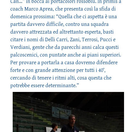
Can…” in bocca ai portacolori rossoblu. In primis a
coach Marco Aprea, che presenta così la sfida di
domenica prossima: “Quella che ci aspetta è una
partita davvero difficile, contro una squadra
davvero attrezzata ed altrettanto esperta, basti
citare i nomi di Delli Carri, Zani, Terrosi, Pucci e
Verdiani, gente che da parecchi anni calca questi
palcoscenici, con puntate anche ai piani superiori.
Per provare a portarla a casa dovremo difendere
forte e con grande attenzione per tutti i 40’,
cercando di tenere i ritmi alti, cosa questa che
potrebbe essere determinante.”