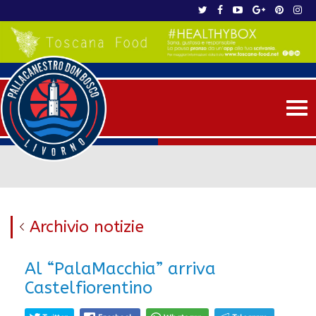
Me
Archivio notizie
Al “PalaMacchia” arriva
Castelfiorentino