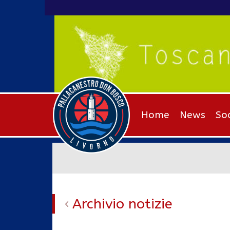
Home
News
So
Archivio notizie