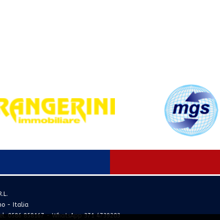
.L.
no - Italia
el. 0586 858167 - WhatsApp 371 4739203