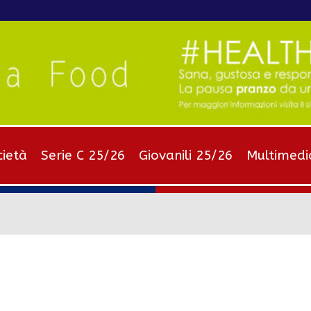
cietà
Serie C 25/26
Giovanili 25/26
Multimedi