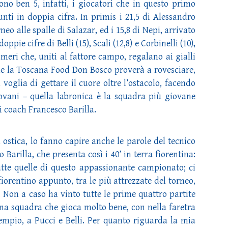
ono ben 5, infatti, i giocatori che in questo primo
ti in doppia cifra. In primis i 21,5 di Alessandro
o alle spalle di Salazar, ed i 15,8 di Nepi, arrivato
ppie cifre di Belli (15), Scali (12,8) e Corbinelli (10),
umeri che, uniti al fattore campo, regalano ai gialli
che la Toscana Food Don Bosco proverà a rovesciare,
voglia di gettare il cuore oltre l’ostacolo, facendo
iovani – quella labronica è la squadra più giovane
i coach Francesco Barilla.
a ostica, lo fanno capire anche le parole del tecnico
arilla, che presenta così i 40’ in terra fiorentina:
tutte quelle di questo appassionante campionato; ci
iorentino appunto, tra le più attrezzate del torneo,
Non a caso ha vinto tutte le prime quattro partite
Una squadra che gioca molto bene, con nella faretra
mpio, a Pucci e Belli. Per quanto riguarda la mia