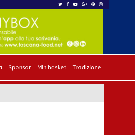
a
Sponsor
Minibasket
Tradizione