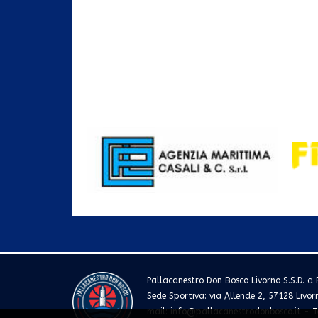
Pallacanestro Don Bosco Livorno S.S.D. a R
Sede Sportiva: via Allende 2, 57128 Livor
mail:
info@pallacanestrodonbosco.it
- T