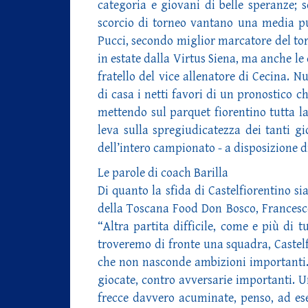
categoria e giovani di belle speranze; s
scorcio di torneo vantano una media pun
Pucci, secondo miglior marcatore del torne
in estate dalla Virtus Siena, ma anche le do
fratello del vice allenatore di Cecina. N
di casa i netti favori di un pronostico 
mettendo sul parquet fiorentino tutta la 
leva sulla spregiudicatezza dei tanti g
dell’intero campionato - a disposizione d
Le parole di coach Barilla
Di quanto la sfida di Castelfiorentino si
della Toscana Food Don Bosco, Francesco B
“Altra partita difficile, come e più di 
troveremo di fronte una squadra, Castelf
che non nasconde ambizioni importanti. 
giocate, contro avversarie importanti. 
frecce davvero acuminate, penso, ad ese