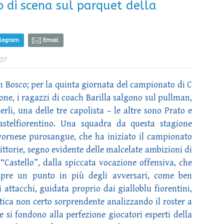
 di scena sul parquet della
elegram
Email
07
n Bosco; per la quinta giornata del campionato di C
one, i ragazzi di coach Barilla salgono sul pullman,
rli, una delle tre capolista – le altre sono Prato e
astelfiorentino. Una squadra da questa stagione
livornese purosangue, che ha iniziato il campionato
ittorie, segno evidente delle malcelate ambizioni di
i “Castello”, dalla spiccata vocazione offensiva, che
mpre un punto in più degli avversari, come ben
i attacchi, guidata proprio dai gialloblu fiorentini,
stica non certo sorprendente analizzando il roster a
e si fondono alla perfezione giocatori esperti della