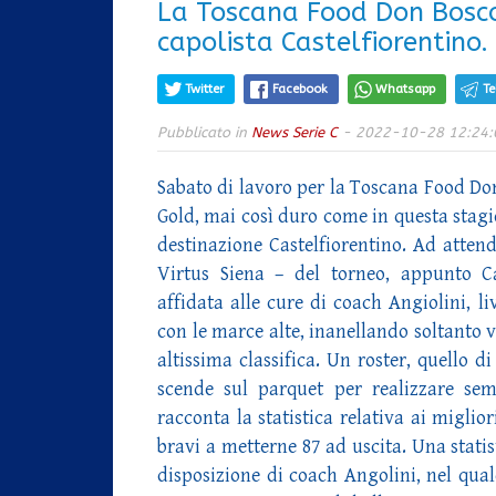
La Toscana Food Don Bosco
capolista Castelfiorentino.
Twitter
Facebook
Whatsapp
T
Pubblicato in
News Serie C
- 2022-10-28 12:24:
Sabato di lavoro per la Toscana Food Do
Gold, mai così duro come in questa stagi
destinazione Castelfiorentino. Ad attende
Virtus Siena – del torneo, appunto C
affidata alle cure di coach Angiolini, 
con le marce alte, inanellando soltanto v
altissima classifica. Un roster, quello d
scende sul parquet per realizzare se
racconta la statistica relativa ai miglior
bravi a metterne 87 ad uscita. Una stati
disposizione di coach Angolini, nel qual