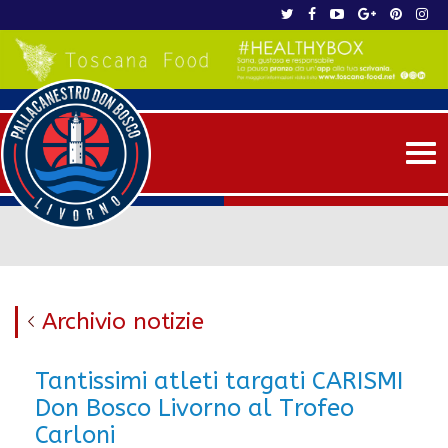
Me
Archivio notizie
Tantissimi atleti targati CARISMI
Don Bosco Livorno al Trofeo
Carloni