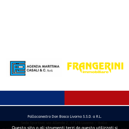
Pallacanestro Don Bosco Livorno S.S.D. a R.L.
Sede Sportiva: via Allende 2, 57128 Livorno - Italia
Questo sito o gli strumenti terzi da questo utilizzati si