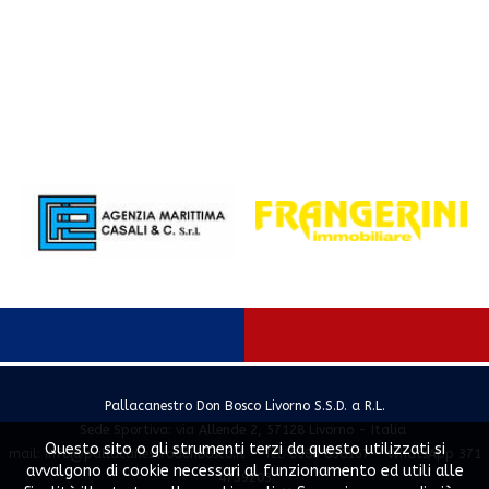
Pallacanestro Don Bosco Livorno S.S.D. a R.L.
Sede Sportiva: via Allende 2, 57128 Livorno - Italia
Questo sito o gli strumenti terzi da questo utilizzati si
mail:
info@pallacanestrodonbosco.it
- Tel. 0586 858167 - WhatsApp 371
avvalgono di cookie necessari al funzionamento ed utili alle
4739203