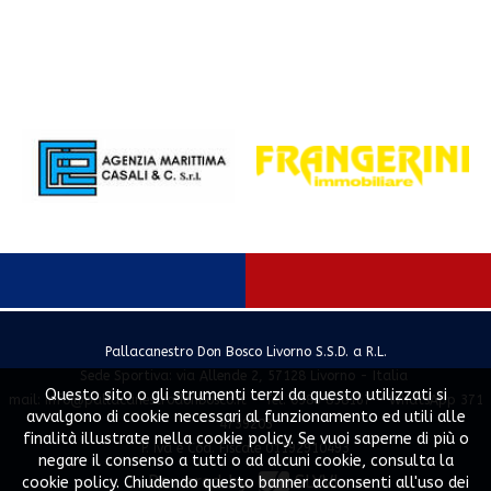
Pallacanestro Don Bosco Livorno S.S.D. a R.L.
Sede Sportiva: via Allende 2, 57128 Livorno - Italia
Questo sito o gli strumenti terzi da questo utilizzati si
mail:
info@pallacanestrodonbosco.it
- Tel. 0586 858167 - WhatsApp 371
avvalgono di cookie necessari al funzionamento ed utili alle
4739203
finalità illustrate nella cookie policy. Se vuoi saperne di più o
P. Iva e Cod. Fiscale 01192910493
negare il consenso a tutti o ad alcuni cookie, consulta la
Powered by
SLYVI.
cookie policy. Chiudendo questo banner acconsenti all'uso dei