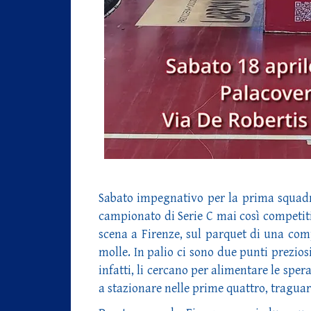
Sabato impegnativo per la prima squadr
campionato di Serie C mai così competiti
scena a Firenze, sul parquet di una com
molle. In palio ci sono due punti preziosi
infatti, li cercano per alimentare le sper
a stazionare nelle prime quattro, tragua