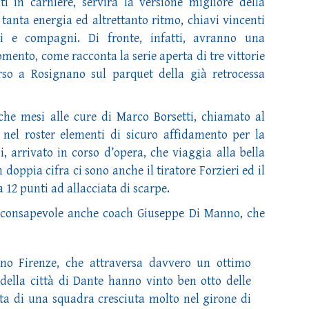
 in carniere, servirà la versione migliore della
 tanta energia ed altrettanto ritmo, chiavi vincenti
li e compagni. Di fronte, infatti, avranno una
nto, come racconta la serie aperta di tre vittorie
rso a Rosignano sul parquet della già retrocessa
he mesi alle cure di Marco Borsetti, chiamato al
 nel roster elementi di sicuro affidamento per la
, arrivato in corso d’opera, che viaggia alla bella
 doppia cifra ci sono anche il tiratore Forzieri ed il
 12 punti ad allacciata di scarpe.
en consapevole anche coach Giuseppe Di Manno, che
no Firenze, che attraversa davvero un ottimo
della città di Dante hanno vinto ben otto delle
atta di una squadra cresciuta molto nel girone di