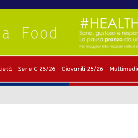
cietà
Serie C 25/26
Giovanili 25/26
Multimedi