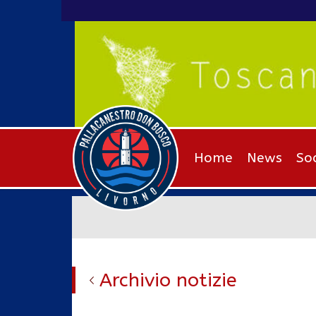
Home
News
So
Archivio notizie