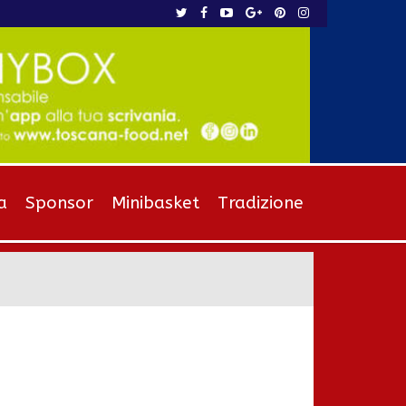
a
Sponsor
Minibasket
Tradizione