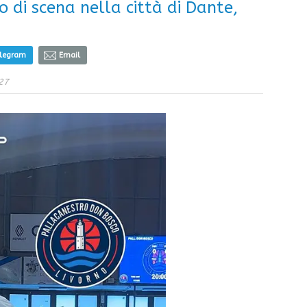
 di scena nella città di Dante,
elegram
Email
27