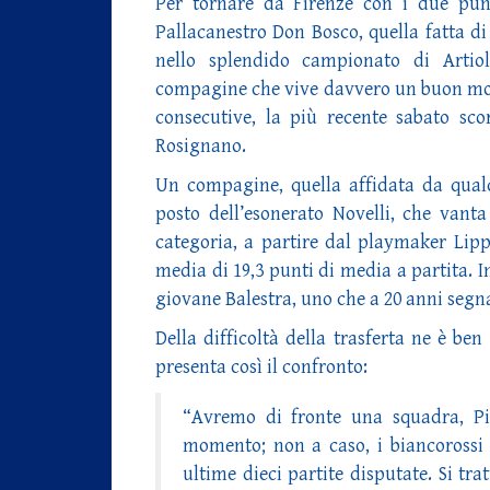
Per tornare da Firenze con i due punti
Pallacanestro Don Bosco, quella fatta di
nello splendido campionato di Artio
compagine che vive davvero un buon mome
consecutive, la più recente sabato sco
Rosignano.
Un compagine, quella affidata da qualc
posto dell’esonerato Novelli, che vanta
categoria, a partire dal playmaker Lippi
media di 19,3 punti di media a partita. In
giovane Balestra, uno che a 20 anni segna
Della difficoltà della trasferta ne è b
presenta così il confronto:
“Avremo di fronte una squadra, Pi
momento; non a caso, i biancorossi 
ultime dieci partite disputate. Si tr