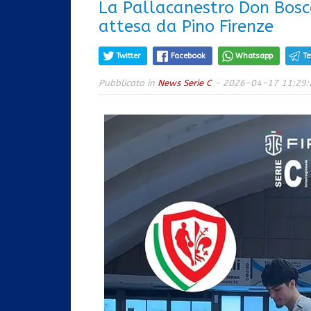
La Pallacanestro Don Bosco
attesa da Pino Firenze
Twitter
Facebook
Whatsapp
T
Pubblicato in
News Serie C
- 2026-04-17 11:29: