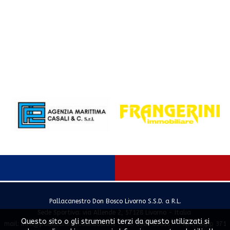
Pallacanestro Don Bosco Livorno S.S.D. a R.L.
Sede Sportiva: via Allende 2, 57128 Livorno - Italia
Questo sito o gli strumenti terzi da questo utilizzati si
mail:
info@pallacanestrodonbosco.it
- Tel. 0586 858167 - WhatsApp 371