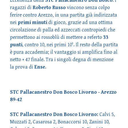
Eccellenza della
STC Pallacanestro Don Bosco
. I
ragazzi di
Roberto Russo
vincono senza colpo
ferire contro Arezzo, in una partita già indirizzata
nei
primi minuti
di gioco, grazie ad una ottima
circolazione di palla ed azzeccati contropiedi che
permettono ai rossoblù di mettere a referto
33
punti
, contro 10, nei primi 10'. Il resto della partita
è pura accademia; il vantaggio si amplifica fino al
netto + 47 finale. Tra i singoli degna di menzione
la prova di
Ense
.
STC Pallacanestro Don Bosco Livorno - Arezzo
89-42
STC Pallacanestro Don Bosco Livorno:
Calvi 5,
Muzzati 2, Casarosa 2, Bonaccorsi 10, Zanini 10,