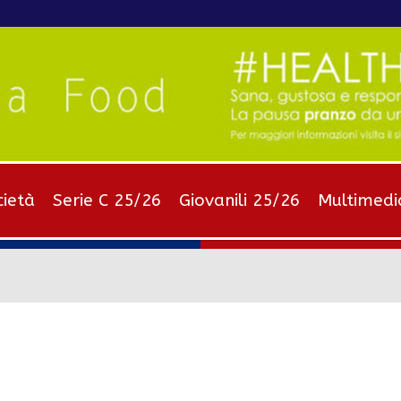
cietà
Serie C 25/26
Giovanili 25/26
Multimedi