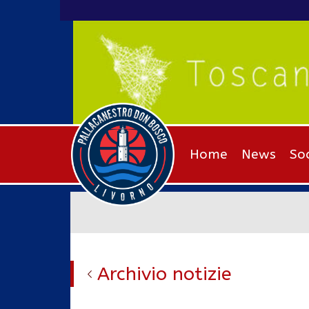
Home
News
So
Archivio notizie