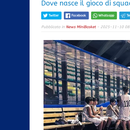
Dove nasce il gioco di squa
Twitter
Facebook
Whatsapp
T
Pubblicato in
News MiniBasket
- 2025-11-10 08