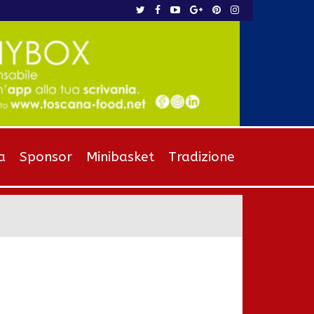
a
Sponsor
Minibasket
Tradizione