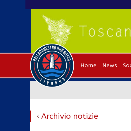
Home
News
So
Archivio notizie