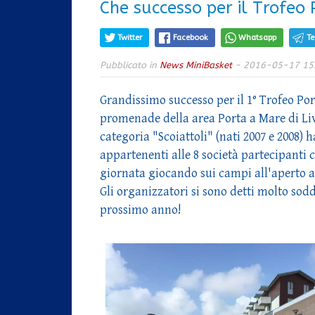
Che successo per il Trofeo
Twitter
Facebook
Whatsapp
T
Pubblicato in
News MiniBasket
- 2016-05-17 15
Grandissimo successo per il 1° Trofeo Por
promenade della area Porta a Mare di Livo
categoria "Scoiattoli" (nati 2007 e 2008) 
appartenenti alle 8 società partecipanti c
giornata giocando sui campi all'aperto all
Gli organizzatori si sono detti molto sodd
prossimo anno!