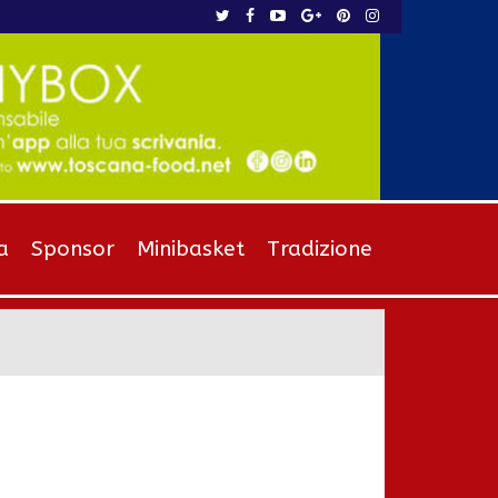
a
Sponsor
Minibasket
Tradizione