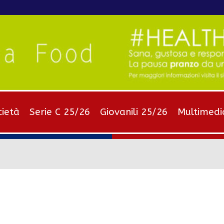
cietà
Serie C 25/26
Giovanili 25/26
Multimedi