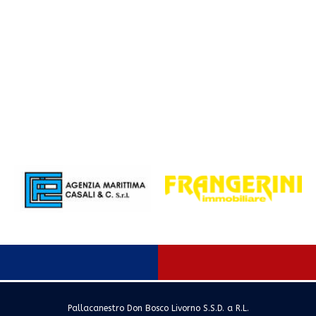
Pallacanestro Don Bosco Livorno S.S.D. a R.L.