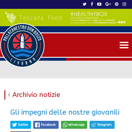
Me
Archivio notizie
Gli impegni delle nostre giovanili
Twitter
Facebook
Whatsapp
Telegram