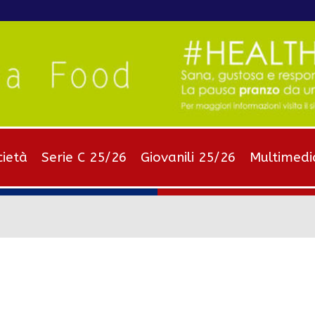
cietà
Serie C 25/26
Giovanili 25/26
Multimedi