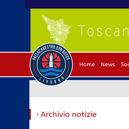
Home
News
So
Archivio notizie