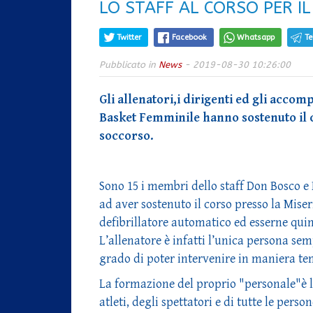
LO STAFF AL CORSO PER IL
Twitter
Facebook
Whatsapp
T
Pubblicato in
News
- 2019-08-30 10:26:00
Gli allenatori,i dirigenti ed gli acco
Basket Femminile hanno sostenuto il c
soccorso.
Sono 15 i membri dello staff Don Bosco e B
ad aver sostenuto il corso presso la Miser
defibrillatore automatico ed esserne quind
L’allenatore è infatti l’unica persona se
grado di poter intervenire in maniera te
La formazione del proprio "personale"è l
atleti, degli spettatori e di tutte le per