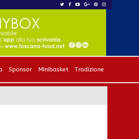
a
Sponsor
Minibasket
Tradizione