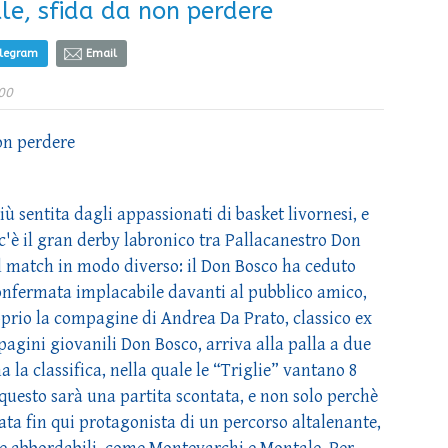
lle, sfida da non perdere
elegram
Email
00
non perdere
 sentita dagli appassionati di basket livornesi, e
 c'è il gran derby labronico tra Pallacanestro Don
al match in modo diverso: il Don Bosco ha ceduto
è confermata implacabile davanti al pubblico amico,
prio la compagine di Andrea Da Prato, classico ex
agini giovanili Don Bosco, arriva alla palla a due
a la classifica, nella quale le “Triglie” vantano 8
 questo sarà una partita scontata, e non solo perchè
 stata fin qui protagonista di un percorso altalenante,