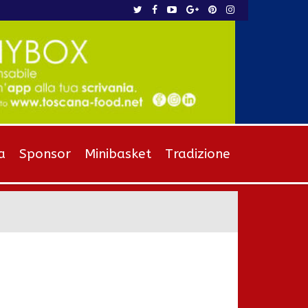
a
Sponsor
Minibasket
Tradizione