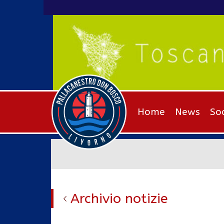
Home
News
So
Archivio notizie