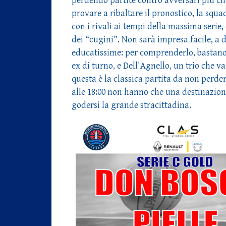
perdendo partite contro avversari più c
provare a ribaltare il pronostico, la sq
con i rivali ai tempi della massima serie,
dei “cugini”. Non sarà impresa facile, a
educatissime: per comprenderlo, bastano 
ex di turno, e Dell'Agnello, un trio che v
questa è la classica partita da non perd
alle 18:00 non hanno che una destinazion
godersi la grande stracittadina.