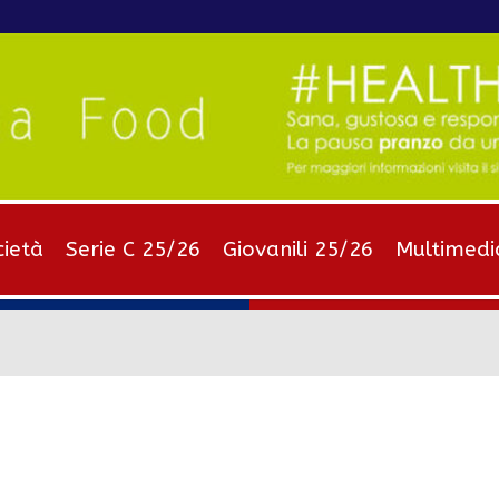
cietà
Serie C 25/26
Giovanili 25/26
Multimedi