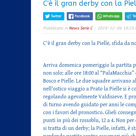
C'è il gran derby con la Pie
Twitter
Facebook
Whatsapp
T
Pubblicato in
News Serie C
- 2019-12-06 10:25:
C'è il gran derby con la Pielle, sfida da 
Arriva domenica pomeriggio la partita più
non solo; alle ore 18:00 al “PalaMacchia”
Bosco e Pielle. Le due squadre arrivano 
nell'ostico viaggio a Prato la Pielle si 
regolando agevolmente Valdisieve. E pro
di turno avendo guidato per anni le comp
con i favori del pronostico. Glieli consegn
punti in più dei rossoblu, 12 a 4. Non per
si tratta di un derby; la Pielle, infatti, è