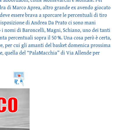
he abbordabili, come Montevarchi e Montale. Per
uadra di Marco Aprea, altro grande ex avendo giocato
 deve essere brava a sporcare le percentuali di tiro
 disposizione di Andrea Da Prato ci sono mani
i nomi di Baroncelli, Magni, Schiano, uno dei tanti
anta percentuali sopra il 50 %. Una cosa però è certa,
ere, per cui gli amanti del basket domenica prossima
e, quella del “PalaMacchia” di Via Allende per