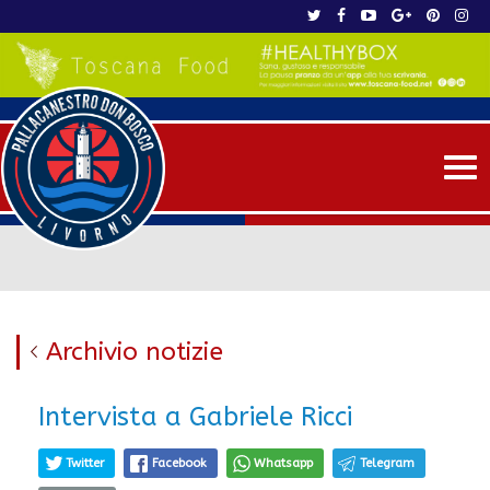
Me
Archivio notizie
Intervista a Gabriele Ricci
Twitter
Facebook
Whatsapp
Telegram