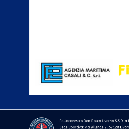
Pallacanestro Don Bosco Livorno S.S.D. a R
Sede Sportiva: via Allende 2, 57128 Livor