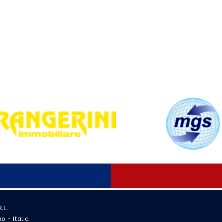
.L.
no - Italia