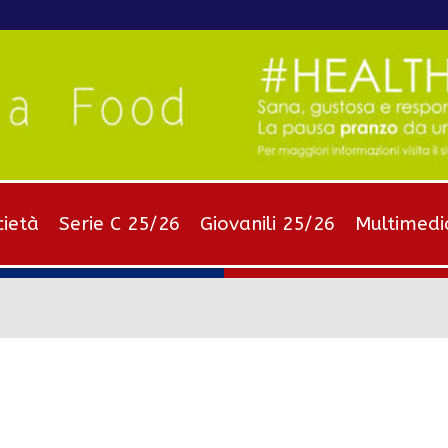
cietà
Serie C 25/26
Giovanili 25/26
Multimedi