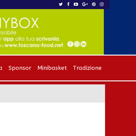
a
Sponsor
Minibasket
Tradizione