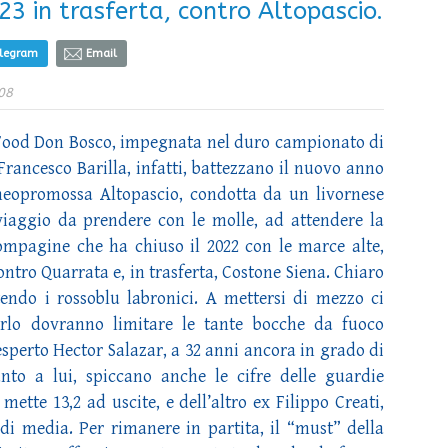
3 in trasferta, contro Altopascio.
elegram
Email
08
na Food Don Bosco, impegnata nel duro campionato di
Francesco Barilla, infatti, battezzano il nuovo anno
neopromossa Altopascio, condotta da un livornese
iaggio da prendere con le molle, ad attendere la
mpagine che ha chiuso il 2022 con le marce alte,
ntro Quarrata e, in trasferta, Costone Siena. Chiaro
attendo i rossoblu labronici. A mettersi di mezzo ci
arlo dovranno limitare le tante bocche da fuoco
l’esperto Hector Salazar, a 32 anni ancora in grado di
anto a lui, spiccano anche le cifre delle guardie
mette 13,2 ad uscite, e dell’altro ex Filippo Creati,
 di media. Per rimanere in partita, il “must” della