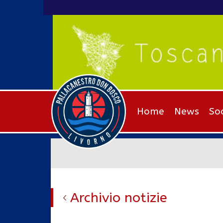
Home
News
So
Archivio notizie