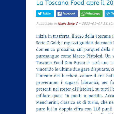
La Toscana Food apre il 202
Twitter
Facebook
Whatsapp
T
Pubblicato in
News Serie C
- 2023-01-07 21:10:
Inizia in trasferta, il 2023 della Tosca
Serie C Gold; i ragazzi guidati da coach 
domenica prossima, sul parquet della 
purosangue come Marco Pistolesi. Un v
Toscana Food Don Bosco ci sarà una co
vincendo le ultime due gare disputate, co
l’intento dei lucchesi, calare il tris b
proveranno i ragazzi labronici; per f
presenti nel roster di Pistolesi, su tutti 
infilare quasi 16 punti a partita. Acc
Mencherini, classico ex di turno, che ne 
pure lui in doppia cifra con 11,8 punti