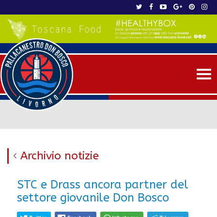
Me
Archivio notizie
STC e Drass ancora partner del
settore giovanile Don Bosco