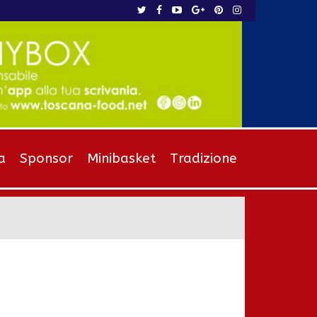
a
Sponsor
Minibasket
Tradizione