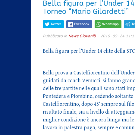
Bella figura per l’Under 14
Torneo “Mario Gilardetti”
Twitter
Facebook
Whatsapp
T
Pubblicato in
News Giovanili
- 2019-09-24 11:1
Bella figura per l’Under 14 elite della S
Bella prova a Castelfiorentino dell’Under 
guidati da coach Venucci, si fanno grand
delle tre partite nelle quali sono stati 
Pontedera e Piombino, cedendo soltanto 
Castelfiorentino, dopo 45’ sempre sul filo d
risultato finale, sia a livello di atteggia
miglior condizione è ancora lunga ma le t
lavoro in palestra paga, sempre e comun