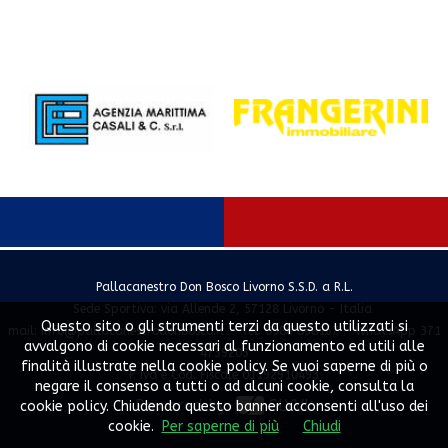
Pallacanestro Don Bosco Livorno S.S.D. a R.L.
Sede Sportiva: via Allende 2, 57128 Livorno - Italia
Questo sito o gli strumenti terzi da questo utilizzati si
mail:
info@pallacanestrodonbosco.it
- Tel. 0586 858167 - WhatsApp 371
avvalgono di cookie necessari al funzionamento ed utili alle
4739203
finalità illustrate nella cookie policy. Se vuoi saperne di più o
P. Iva e Cod. Fiscale 01192910493
negare il consenso a tutti o ad alcuni cookie, consulta la
Powered by
SLYVI.
cookie policy. Chiudendo questo banner acconsenti all'uso dei
cookie.
Per saperne di più
Chiudi