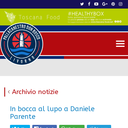
Me
Archivio notizie
In bocca al lupo a Daniele
Parente