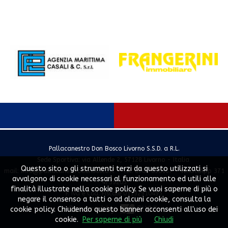
Pallacanestro Don Bosco Livorno S.S.D. a R.L.
Sede Sportiva: via Allende 2, 57128 Livorno - Italia
Questo sito o gli strumenti terzi da questo utilizzati si
mail:
info@pallacanestrodonbosco.it
- Tel. 0586 858167 - WhatsApp 371
avvalgono di cookie necessari al funzionamento ed utili alle
4739203
finalità illustrate nella cookie policy. Se vuoi saperne di più o
P. Iva e Cod. Fiscale 01192910493
negare il consenso a tutti o ad alcuni cookie, consulta la
Powered by
SLYVI.
cookie policy. Chiudendo questo banner acconsenti all'uso dei
cookie.
Per saperne di più
Chiudi