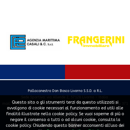
Pallacanestro Don Bosco Livorno S.S.D. a R.L.
Sede Sportiva: via Allende 2, 57128 Livorno - Italia
Questo sito o gli strumenti terzi da questo utilizzati si
mail:
info@pallacanestrodonbosco.it
- Tel. 0586 858167 - WhatsApp 371
avvalgono di cookie necessari al funzionamento ed utili alle
4739203
finalità illustrate nella cookie policy. Se vuoi saperne di più o
P. Iva e Cod. Fiscale 01192910493
negare il consenso a tutti o ad alcuni cookie, consulta la
Powered by
SLYVI.
cookie policy. Chiudendo questo banner acconsenti all'uso dei