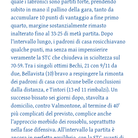
quale i labronici sono partiti forte, prendendo
subito in mano il pallino della gara, tanto da
accumulare 10 punti di vantaggio a fine primo
quarto, margine sostanzialmente rimasto
inalterato fino al 33-25 di metà partita. Dopo
l’intervallo lungo, i padroni di casa rosicchiavano
qualche punti, ma senza mai impensierire
veramente la STC che chiudeva in scioltezza sul
70-59. Tra i singoli ottimi Bechi, 21 con 9/11 da
due, Bellavista (10) bravo a respingere la rimonta
dei padroni di casa con alcune belle conclusioni
dalla distanza, e Tintori (13 ed 11 rimbalzi). Un
successo bissato sei giorni dopo, stavolta a
domicilio, contro Valmontone, al termine di 40’
più complicati del previsto, complice anche
l’approccio morbido dei rossoblu, soprattutto
nella fase difensiva. All’intervallo la partita è
ancora in perfetto equilibrio, con la STC avanti di