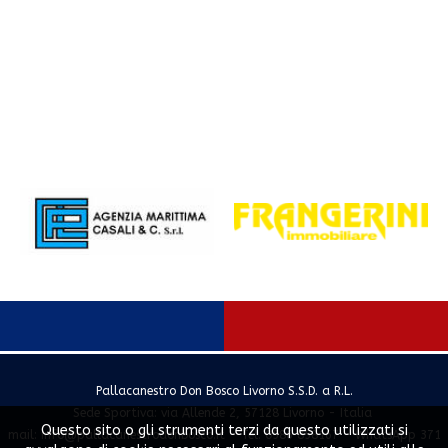
Pallacanestro Don Bosco Livorno S.S.D. a R.L.
Sede Sportiva: via Allende 2, 57128 Livorno - Italia
Questo sito o gli strumenti terzi da questo utilizzati si
mail:
info@pallacanestrodonbosco.it
- Tel. 0586 858167 - WhatsApp 371