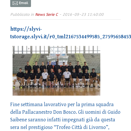
Email
Pubblicato in
News Serie C
- 2016-09-23 11:40:00
https://slyvi-
tstorage.slyvi.it/r0_tml2167534499585_2759565845
Fine settimana lavorativo per la prima squadra
della Pallacanestro Don Bosco. Gli uomini di Guido
Saibene saranno infatti impegnati già da questa
sera nel prestigioso “Trofeo Città di Livorno”,