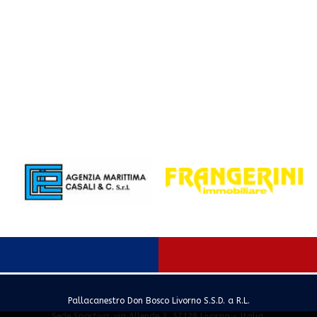
Pallacanestro Don Bosco Livorno S.S.D. a R.L.
Sede Sportiva: via Allende 2, 57128 Livorno - Italia