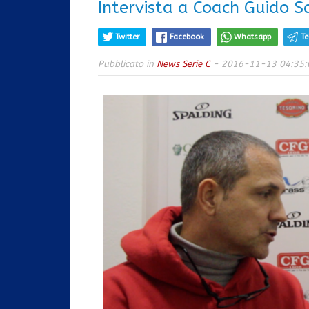
Intervista a Coach Guido S
Twitter
Facebook
Whatsapp
T
Pubblicato in
News Serie C
- 2016-11-13 04:35: