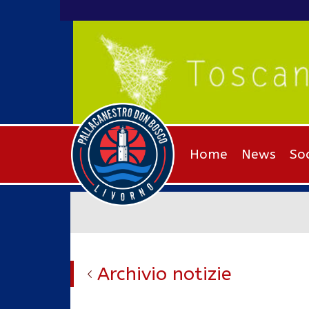
Home
News
So
Archivio notizie