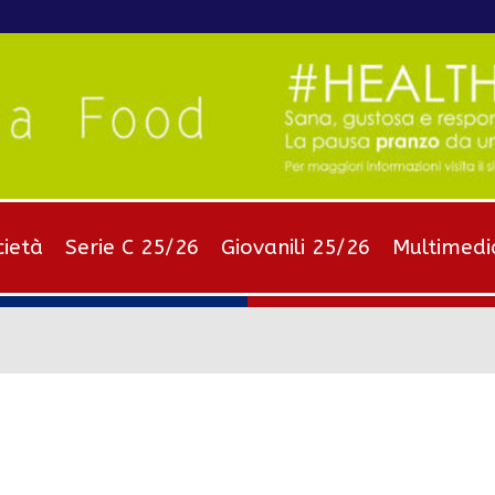
cietà
Serie C 25/26
Giovanili 25/26
Multimedi