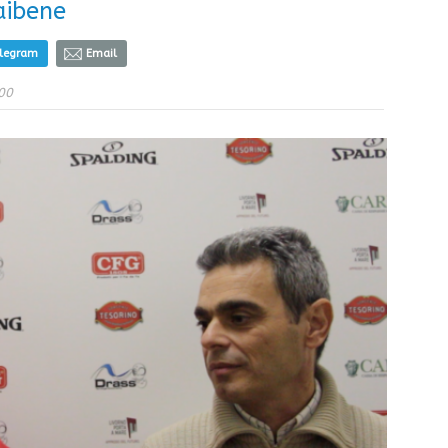
aibene
elegram
Email
00