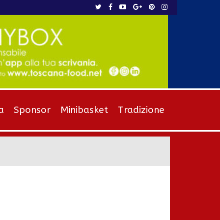
a
Sponsor
Minibasket
Tradizione