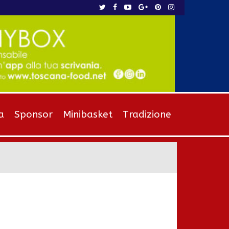
a
Sponsor
Minibasket
Tradizione