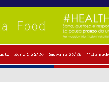
cietà
Serie C 25/26
Giovanili 25/26
Multimedi