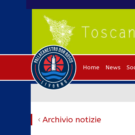
Home
News
So
Archivio notizie