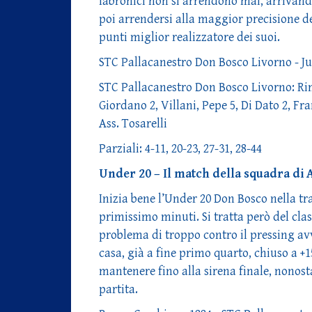
labronici non si arrendono mai, arrivand
poi arrendersi alla maggior precisione deg
punti miglior realizzatore dei suoi.
STC Pallacanestro Don Bosco Livorno - J
STC Pallacanestro Don Bosco Livorno: Rimo,
Giordano 2, Villani, Pepe 5, Di Dato 2, Fra
Ass. Tosarelli
Parziali: 4-11, 20-23, 27-31, 28-44
Under 20 – Il match della squadra di 
Inizia bene l’Under 20 Don Bosco nella tra
primissimo minuti. Si tratta però del cla
problema di troppo contro il pressing avv
casa, già a fine primo quarto, chiuso a +
mantenere fino alla sirena finale, nonosta
partita.