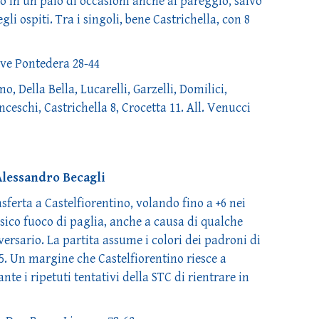
o in un paio di occasioni anche al pareggio, salvo
li ospiti. Tra i singoli, bene Castrichella, con 8
uve Pontedera 28-44
 Della Bella, Lucarelli, Garzelli, Domilici,
nceschi, Castrichella 8, Crocetta 11. All. Venucci
Alessandro Becagli
sferta a Castelfiorentino, volando fino a +6 nei
ssico fuoco di paglia, anche a causa di qualche
ersario. La partita assume i colori dei padroni di
15. Un margine che Castelfiorentino riesce a
nte i ripetuti tentativi della STC di rientrare in