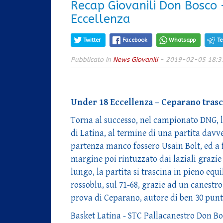
Recap Giovanili Don Bosco –
Eccellenza
Twitter
Facebook
Whatsapp
T
Pubblicato in
News Giovanili
- 2019-02-05 18:3
Under 18 Eccellenza – Ceparano trascin
Torna al successo, nel campionato DNG, l
di Latina, al termine di una partita davve
partenza manco fossero Usain Bolt, ed a 
margine poi rintuzzato dai laziali grazie
lungo, la partita si trascina in pieno equ
rossoblu, sul 71-68, grazie ad un canestro 
prova di Ceparano, autore di ben 30 punt
Basket Latina - STC Pallacanestro Don Bo