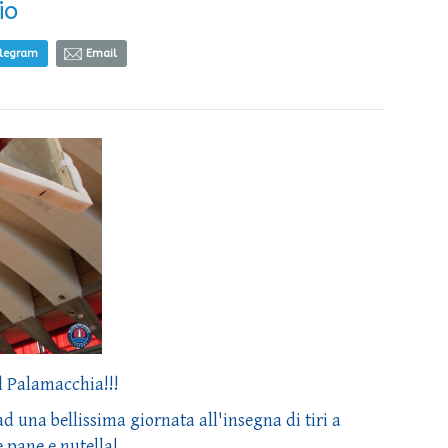
io
elegram
Email
l Palamacchia!!!
 una bellissima giornata all'insegna di tiri a
e pane e nutella!