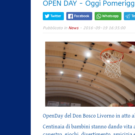
OPEN DAY - Oggi Pomerigg
Twitter
Facebook
Whatsapp
T
Pubblicato in
News
- 2016-09-19 16:35:00
OpenDay del Don Bosco Livorno in atto a
Centinaia di bambini stanno dando vita ad
canestro, giochi, divertimento, amicizia 