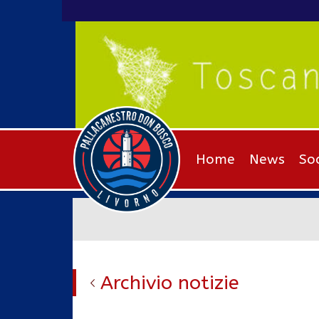
Home
News
So
Archivio notizie