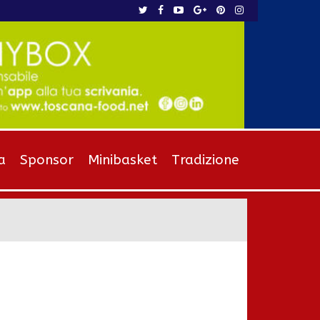
a
Sponsor
Minibasket
Tradizione