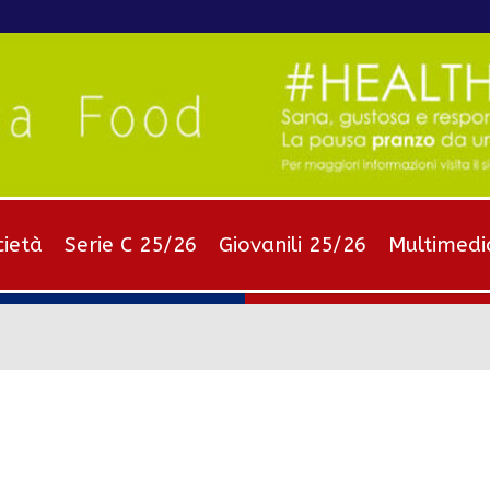
cietà
Serie C 25/26
Giovanili 25/26
Multimedi