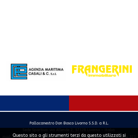
Pallacanestro Don Bosco Livorno S.S.D. a R.L.
Sede Sportiva: via Allende 2, 57128 Livorno - Italia
Questo sito o gli strumenti terzi da questo utilizzati si
mail:
info@pallacanestrodonbosco.it
- Tel. 0586 858167 - WhatsApp 371