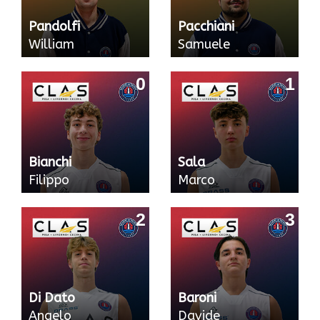
Pandolfi
Pacchiani
William
Samuele
0
1
Bianchi
Sala
Filippo
Marco
2
3
Di Dato
Baroni
Angelo
Davide