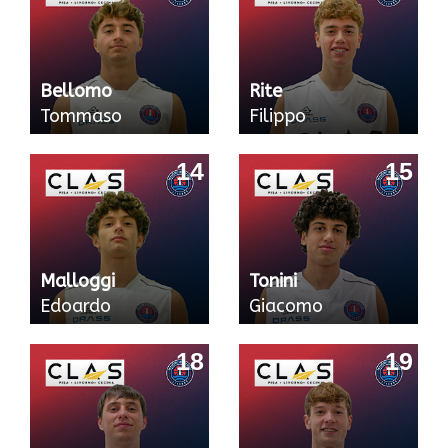
Bellomo
Rite
Tommaso
Filippo
14
15
Malloggi
Tonini
Edoardo
Giacomo
18
19