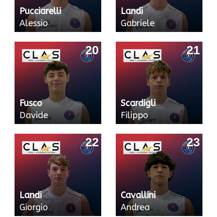
Pucciarelli
Landi
Alessio
Gabriele
20
21
Fusco
Scardigli
Davide
Filippo
22
23
Landi
Cavallini
Giorgio
Andrea