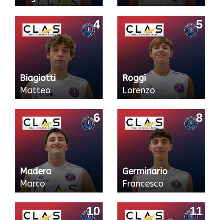
4
5
Biagiotti
Roggi
Matteo
Lorenzo
6
8
Madera
Germinario
Marco
Francesco
10
11